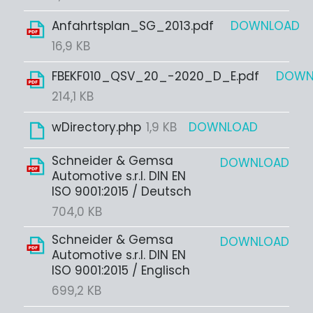
Anfahrtsplan_SG_2013.pdf
DOWNLOAD
16,9 KB
FBEKF010_QSV_20_-2020_D_E.pdf
DOWN
214,1 KB
wDirectory.php
1,9 KB
DOWNLOAD
Schneider & Gemsa
DOWNLOAD
Automotive s.r.l. DIN EN
ISO 9001:2015 / Deutsch
704,0 KB
Schneider & Gemsa
DOWNLOAD
Automotive s.r.l. DIN EN
ISO 9001:2015 / Englisch
699,2 KB