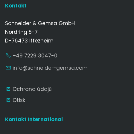
Kontakt
Schneider & Gemsa GmbH
Nordring 5-7
D-76473 Iffezheim
+49 7229 3047-0
nf
schn
d
r-g
ms
c
m
Ochrana údajů
Otisk
Kontakt International